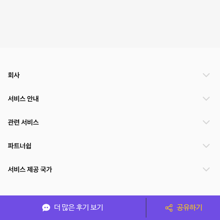
회사
서비스 안내
관련 서비스
파트너쉽
서비스 제공 국가
(주)NSPACE 사업자정보
더 많은 후기 보기
공유하기