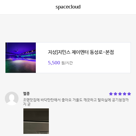
spacecloud
지상]지민스 제이엔터 동성로-본점
5,500
원/시간
옐콩
조명맛집에 바닥탄탄해서 좋아요 거울도 깨끗하고 탈의실에 공기청정까
지 굳