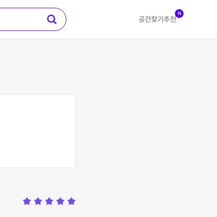
N
공간찾기
추천