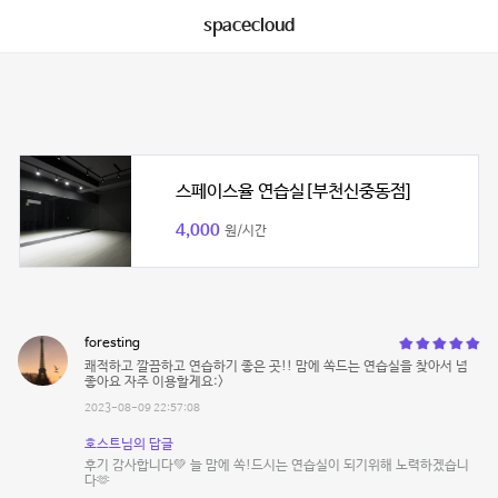
spacecloud
스페이스율 연습실[부천신중동점]
4,000
원/시간
foresting
쾌적하고 깔끔하고 연습하기 좋은 곳!! 맘에 쏙드는 연습실을 찾아서 넘
좋아요 자주 이용할게요:>
2023-08-09 22:57:08
호스트님의 답글
후기 감사합니다💚 늘 맘에 쏙!드시는 연습실이 되기위해 노력하겠습니
다🫶