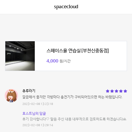
spacecloud
스페이스율 연습실[부천신중동점]
4,000
원/시간
츄루라기
깔끔해서 좋지만 각방마다 충전기가 구비되어있으면 하는 바램입니다.
2023-02-08 13:23:18
호스트님의 답글
후기 감사합니다🤍 말씀 주신 내용 내부적으로 검토하도록 하겠습니다🙏
2023-02-08 13:29:14