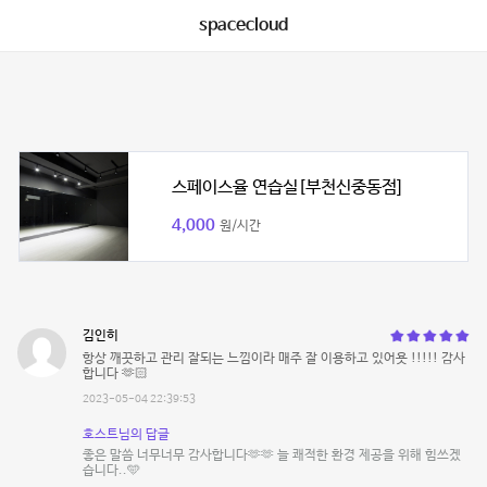
spacecloud
스페이스율 연습실[부천신중동점]
4,000
원/시간
김인히
항상 깨끗하고 관리 잘되는 느낌이라 매주 잘 이용하고 있어욧 !!!!! 감사
합니다 🫶🏻
2023-05-04 22:39:53
호스트님의 답글
좋은 말씀 너무너무 감사합니다🫶🫶 늘 쾌적한 환경 제공을 위해 힘쓰겠
습니다..🩵