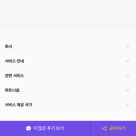
회사
서비스 안내
관련 서비스
파트너쉽
서비스 제공 국가
(주)NSPACE 사업자정보
더 많은 후기 보기
공유하기