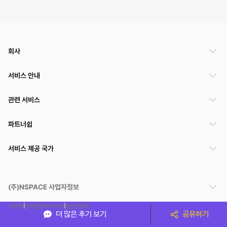
회사
서비스 안내
관련 서비스
파트너쉽
서비스 제공 국가
(주)NSPACE 사업자정보
이용약관
개인정보처리방침
운영정책
더 많은 후기 보기
공유하기
스페이스클라우드는 통신판매중개자이며 통신판매의 당사자가 아닙니다. 따라서 스페이스클
라우드는 공간 거래정보 및 거래에 대해 책임지지 않습니다.