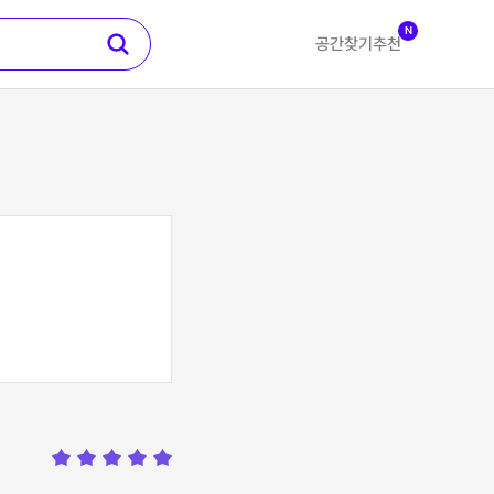
N
공간찾기
추천