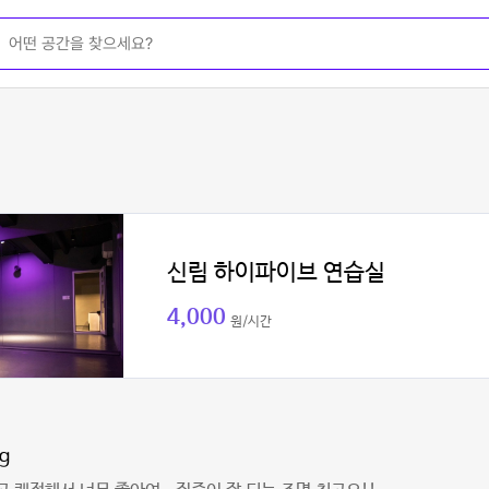
신림 하이파이브 연습실
4,000
원/시간
ng