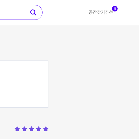
N
공간찾기
추천