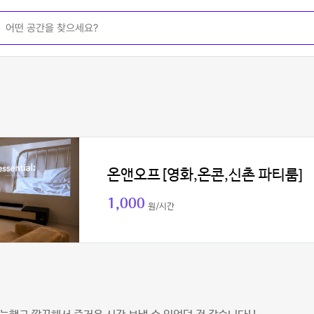
온앤오프[영화,온콘,신촌 파티룸]
1,000
원/시간