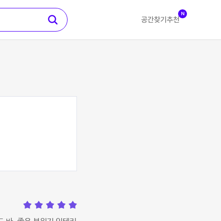
N
공간찾기
추천