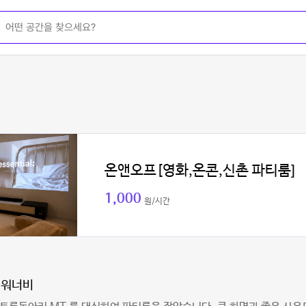
온앤오프[영화,온콘,신촌 파티룸]
1,000
원/시간
이워너비