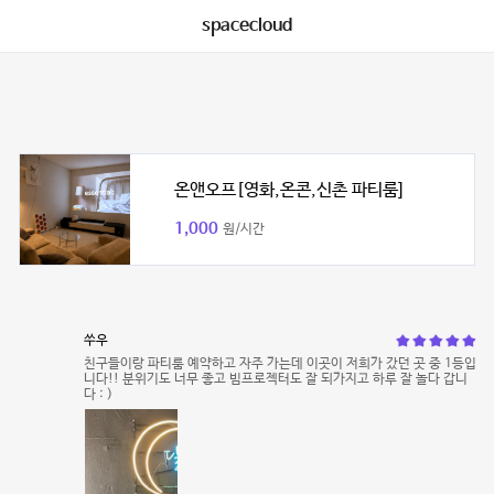
spacecloud
온앤오프[영화,온콘,신촌 파티룸]
1,000
원/시간
쑤우
친구들이랑 파티룸 예약하고 자주 가는데 이곳이 저희가 갔던 곳 중 1등입
니다!! 분위기도 너무 좋고 빔프로젝터도 잘 되가지고 하루 잘 놀다 갑니
다 : )