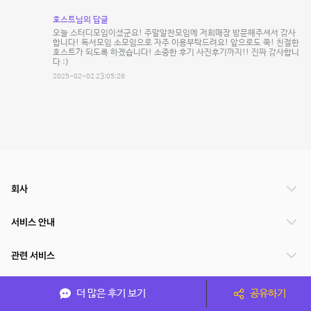
호스트님의 답글
오늘 스터디모임이셨군요! 주말알찬모임에 저희매장 방문해주셔서 감사
합니다! 독서모임 소모임으로 자주 이용부탁드려요! 앞으로도 쭉! 친절한
호스트가 되도록 하겠습니다! 소중한 후기 사진후기까지!! 진짜 감사합니
다 :)
2025-02-02 23:05:26
회사
서비스 안내
관련 서비스
파트너쉽
더 많은 후기 보기
공유하기