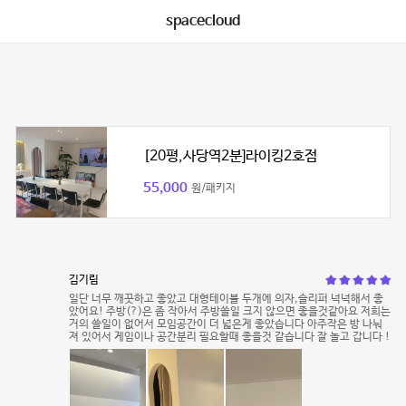
spacecloud
[20평,사당역2분]라이킹2호점
55,000
원/패키지
김기림
일단 너무 깨끗하고 좋았고 대형테이블 두개에 의자,슬리퍼 넉넉해서 좋
았어요! 주방(?)은 좀 작아서 주방쓸일 크지 않으면 좋을것같아요 저희는
거의 쓸일이 없어서 모임공간이 더 넓은게 좋았습니다 아주작은 방 나눠
져 있어서 게임이나 공간분리 필요할때 좋을것 같습니다 잘 놀고 갑니다 !