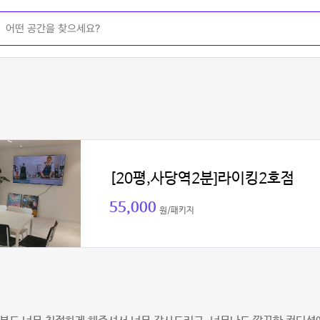
[20평,사당역2분]라이킹2호점
55,000
원/패키지
러