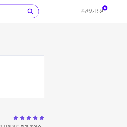
N
공간찾기
추천