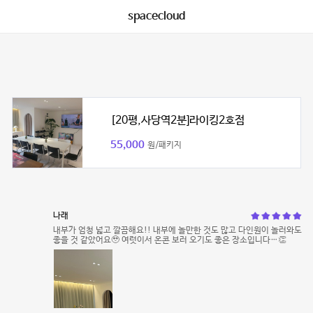
spacecloud
[20평,사당역2분]라이킹2호점
55,000
원/패키지
나래
내부가 엄청 넓고 깔끔해요!! 내부에 놀만한 것도 많고 다인원이 놀러와도
좋을 것 같았어요🥹 여럿이서 온콘 보러 오기도 좋은 장소입니다…👏