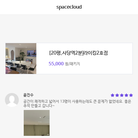
spacecloud
[20평,사당역2분]라이킹2호점
55,000
원/패키지
윤진수
공간이 쾌적하고 넓어서 13명이 사용하는데도 큰 문제가 없었네요. 좋은
추억 만들고 갑니다~