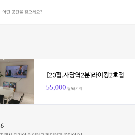
[20평,사당역2분]라이킹2호점
55,000
원/패키지
46