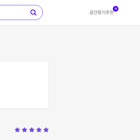
N
공간찾기
추천