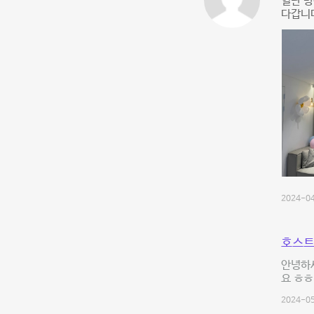
일단 
다갑니다
2024-04
호스트
안녕하세
요 ㅎㅎ
2024-05