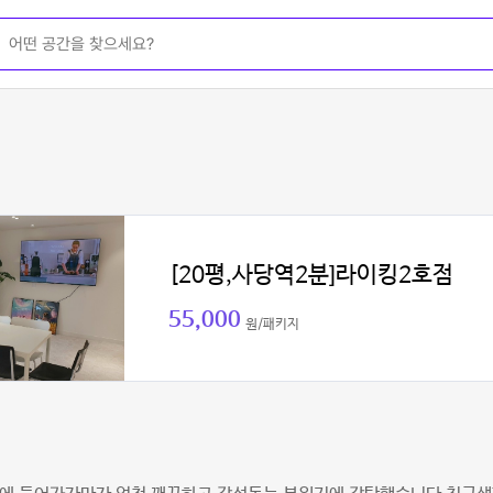
[20평,사당역2분]라이킹2호점
55,000
원/패키지