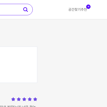
N
공간찾기
추천