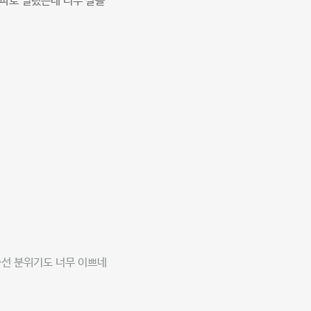
파로 빌렸는데 너무 잘놀
풍선 분위기도 너무 이쁘네