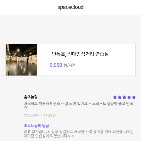
spacecloud
[단독홀] 신대방삼거리 연습실
9,900
원/시간
춤추는달
쾌적하고 깨끗하게 관리가 잘 되어 있어요.~ 스피커도 음향이 좋고 만족
요~~
2023-09-11 11:34:34
호스트님의 답글
리뷰 감사합니다. 항상 청결하고 쾌적한 환경 유지를 위해 최선을 다하는
제이담 연습실이 되겠습니다☺️☺️