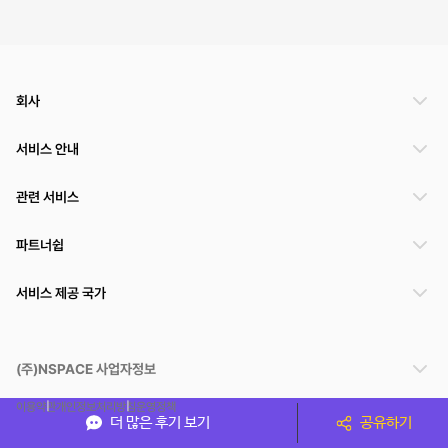
회사
서비스 안내
관련 서비스
파트너쉽
서비스 제공 국가
(주)NSPACE 사업자정보
이용약관
개인정보처리방침
운영정책
더 많은 후기 보기
공유하기
스페이스클라우드는 통신판매중개자이며 통신판매의 당사자가 아닙니다. 따라서 스페이스클
라우드는 공간 거래정보 및 거래에 대해 책임지지 않습니다.