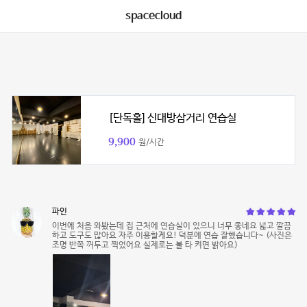
spacecloud
[단독홀] 신대방삼거리 연습실
9,900
원/시간
파인
이번에 처음 와봤는데 집 근처에 연습실이 있으니 너무 좋네요 넓고 깔끔
하고 도구도 많아요 자주 이용할게요! 덕분에 연습 잘했습니다~ (사진은
조명 반쪽 꺼두고 찍었어요 실제로는 불 타 켜면 밝아요)