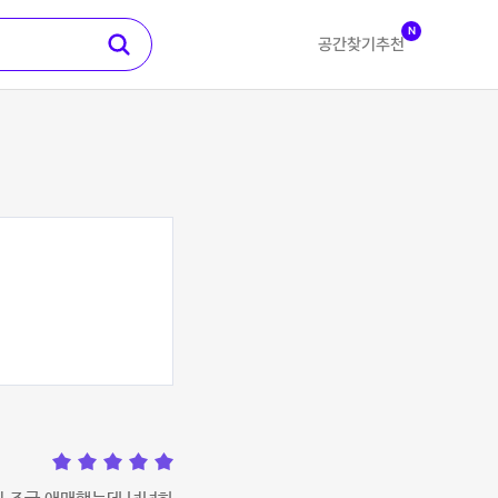
N
공간찾기
추천