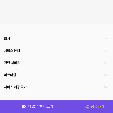
회사
서비스 안내
관련 서비스
파트너쉽
서비스 제공 국가
(주)NSPACE 사업자정보
더 많은 후기 보기
공유하기