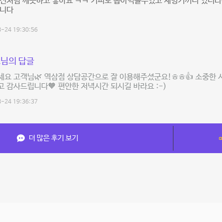
사진처럼 깨끗하고 좋아요 ㅋㅋ 커피도 뽑아먹을수있고 제빙기꺼디 있더라
습니다
-24 19:30:56
님의 답글
요 고객님🌿 역삼점 상담공간으로 잘 이용해주셨군요!ㅎㅎ👍 소중한 
 감사드립니다🧡 편안한 저녁시간 되시길 바라요 :-)
-24 19:36:37
더 많은 후기 보기