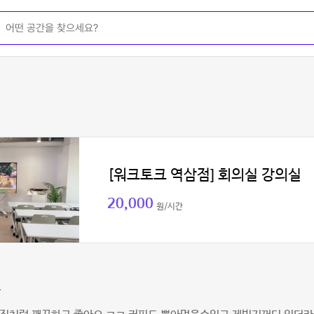
[워크토크 역삼점] 회의실 강의실
20,000
원/시간
팡