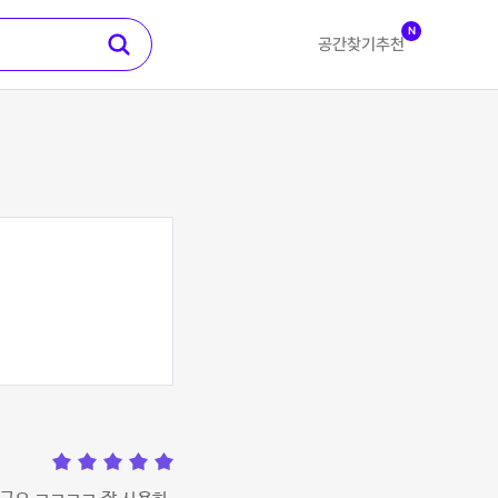
N
공간찾기
추천