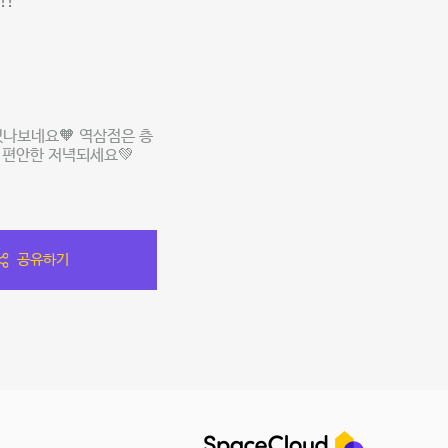
!!
나보네요🧡 역삼점은 층
 편안한 저녁되세요💚
공유하기