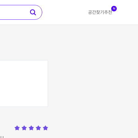
N
공간찾기
추천