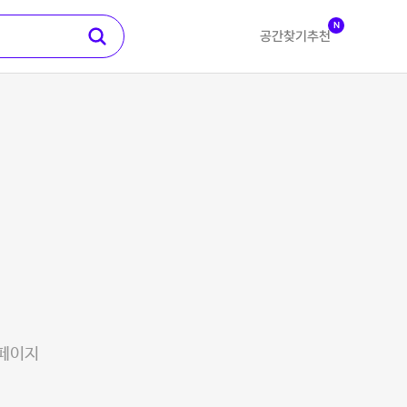
N
공간찾기
추천
 페이지