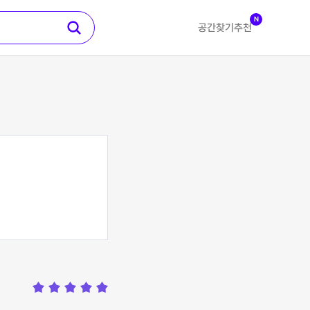
N
공간찾기
추천