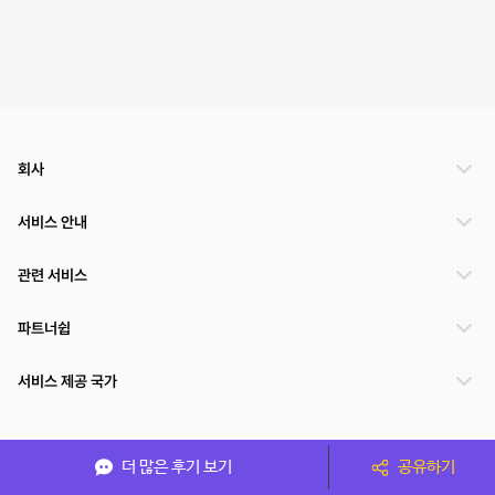
회사
서비스 안내
관련 서비스
파트너쉽
서비스 제공 국가
(주)NSPACE 사업자정보
더 많은 후기 보기
공유하기