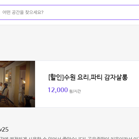
[할인]수원 요리,파티 감자살롱
12,000
원/시간
w25