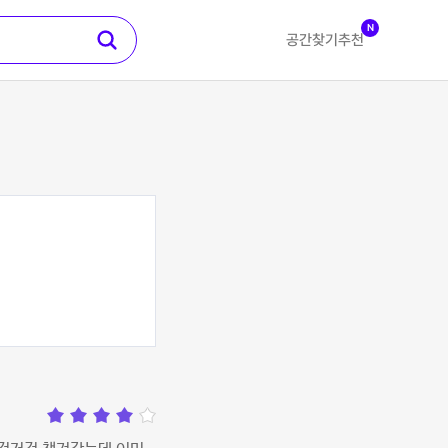
N
공간찾기
추천