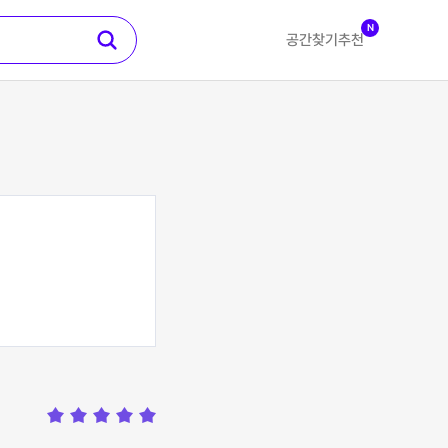
N
공간찾기
추천