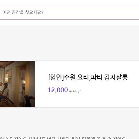
[할인]수원 요리,파티 감자살롱
12,000
원/시간
송