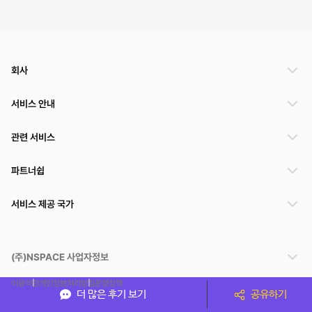
회사
서비스 안내
관련 서비스
파트너쉽
서비스 제공 국가
(주)NSPACE 사업자정보
이용약관
개인정보처리방침
운영정책
더 많은 후기 보기
공유하기
스페이스클라우드는 통신판매중개자이며 통신판매의 당사자가 아닙니다. 따라서 스페이스클
라우드는 공간 거래정보 및 거래에 대해 책임지지 않습니다.