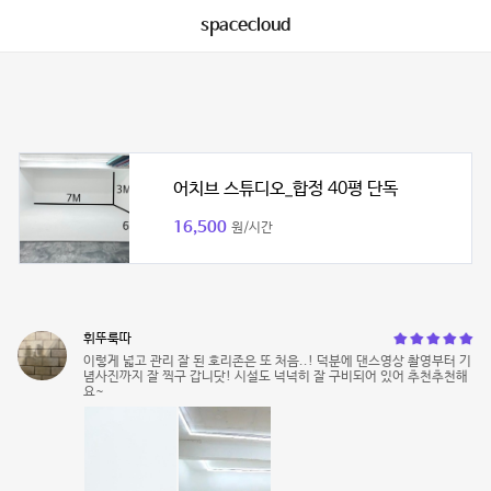
spacecloud
어치브 스튜디오_합정 40평 단독
16,500
원/시간
휘뚜룩따
이렇게 넓고 관리 잘 된 호리존은 또 처음..! 덕분에 댄스영상 촬영부터 기
념사진까지 잘 찍구 갑니닷! 시설도 넉넉히 잘 구비되어 있어 추천추천해
요~