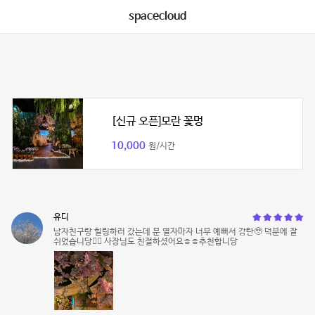
spacecloud
[신규 오픈]모란 꽃멍
10,000
원/시간
유디
남자친구랑 힐링하러 갔는데 문 열자마자 너무 예뻐서 감탄🥹 덕분에 잘
쉬었습니당👍🏻 사장님도 친절하셨어요ㅎㅎ추천합니당