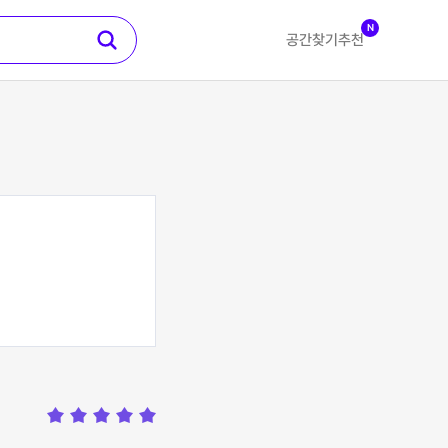
N
공간찾기
추천