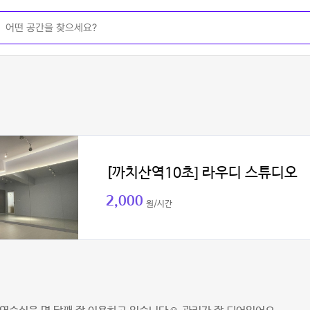
[까치산역10초] 라우디 스튜디오
2,000
원/시간