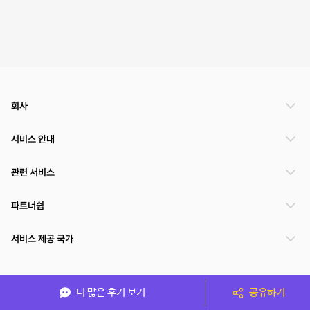
회사
서비스 안내
관련 서비스
파트너쉽
서비스 제공 국가
(주)NSPACE 사업자정보
더 많은 후기 보기
공유하기