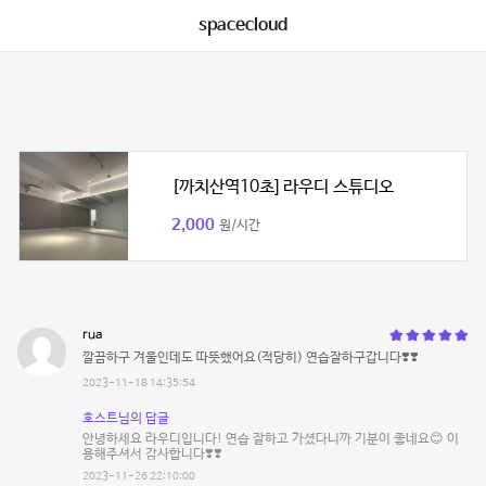
spacecloud
[까치산역10초] 라우디 스튜디오
2,000
원/시간
rua
깔끔하구 겨울인데도 따뜻했어요(적당히) 연습잘하구갑니다❣️❣️
2023-11-18 14:35:54
호스트님의 답글
안녕하세요 라우디입니다! 연습 잘하고 가셨다니까 기분이 좋네요😊 이
용해주셔서 감사합니다❣️❣️
2023-11-26 22:10:00