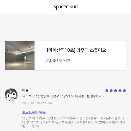
spacecloud
[까치산역10초] 라우디 스튜디오
2,000
원/시간
이슬
깔끔하고 넘 좋았습니당💕 조만간 또 이용할 예정이에요~
2023-01-20 12:15:46
호스트님의 답글
안녕하세요 라우디입니다 만족스러운 이용 되신것같아서 기분이 좋습니
다😍 깔끔한 컨디션 잘 유지하도록 더 노력할테니! 또 찾아와주세요 감사
합니다😚🫶