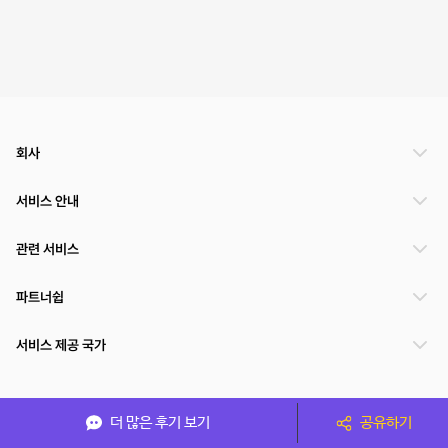
회사
서비스 안내
관련 서비스
파트너쉽
서비스 제공 국가
(주)NSPACE 사업자정보
더 많은 후기 보기
공유하기