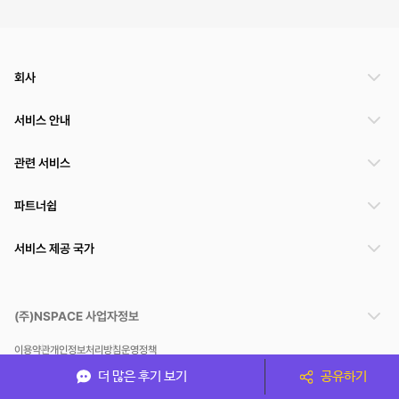
회사
서비스 안내
관련 서비스
파트너쉽
서비스 제공 국가
(주)NSPACE 사업자정보
이용약관
개인정보처리방침
운영정책
스페이스클라우드는 통신판매중개자이며 통신판매의 당사자가 아닙니다. 따라서 스페이스클
더 많은 후기 보기
공유하기
라우드는 공간 거래정보 및 거래에 대해 책임지지 않습니다.