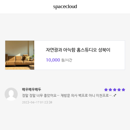
spacecloud
자연광과 아늑함 홈스튜디오 성북이
10,000
원/시간
배우배우배두
정말 정말 너무 좋았어요… 재방문 의사 백프로 아니 이천프로….💕
2023-04-17 01:23:38