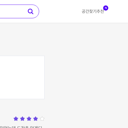
N
공간찾기
추천