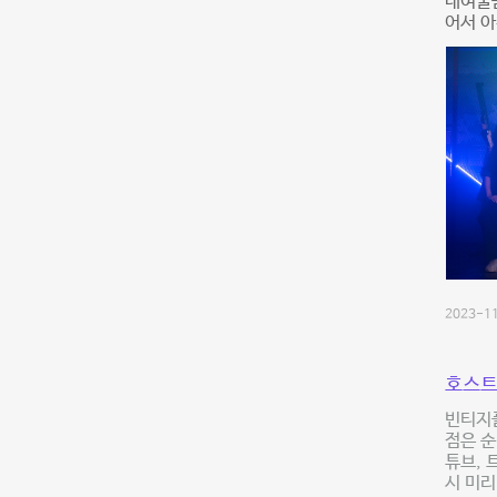
대여물
어서 아
2023-11
호스트
빈티지
점은 순
튜브, 
시 미