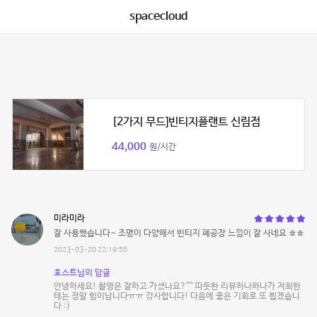
spacecloud
[2가지 무드]빈티지플랜트 신림점
44,000
원/시간
미라미라
잘 사용했습니다~ 조명이 다양해서 빈티지 폐공장 느낌이 잘 사네요 ㅎㅎ
2023-03-20 22:19:55
호스트님의 답글
안녕하세요! 촬영은 잘하고 가셨나요?^^ 따듯한 리뷰하나하나가 저희한
테는 정말 힘이납니다ㅠㅠ 감사합니다! 다음에 좋은 기회로 또 뵙겠습니
다 :)