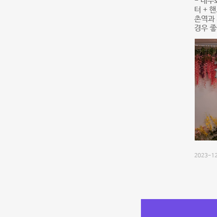
- 내부
터 + 
촌역과 
경우 좋
2023-12