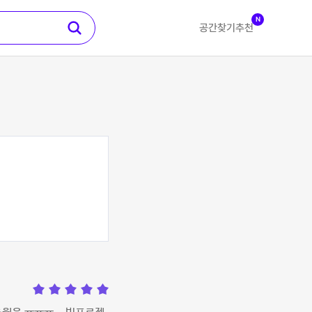
N
공간찾기
추천