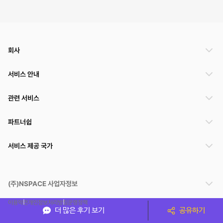
회사
서비스 안내
관련 서비스
파트너쉽
서비스 제공 국가
(주)NSPACE 사업자정보
이용약관
개인정보처리방침
운영정책
더 많은 후기 보기
공유하기
스페이스클라우드는 통신판매중개자이며 통신판매의 당사자가 아닙니다. 따라서 스페이스클
라우드는 공간 거래정보 및 거래에 대해 책임지지 않습니다.