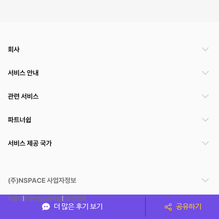
회사
서비스 안내
관련 서비스
파트너쉽
서비스 제공 국가
(주)NSPACE 사업자정보
이용약관
개인정보처리방침
운영정책
더 많은 후기 보기
공유하기
스페이스클라우드는 통신판매중개자이며 통신판매의 당사자가 아닙니다. 따라서 스페이스클
라우드는 공간 거래정보 및 거래에 대해 책임지지 않습니다.