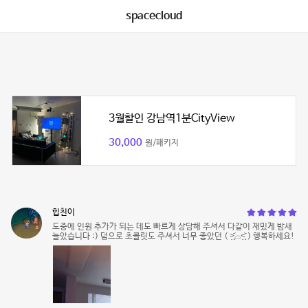
spacecloud
3월할인 강남역1분CityView
30,000
원/패키지
힙친이
도중에 인원 추가가 되는 데도 빠르게 상담해 주셔서 다같이 재밌게 밤새
놀았습니다 :) 덤으로 초콜릿도 주셔서 너무 좋았던 ( ˃̣̣̥᷄⌓˂̣̣̥᷅ ) 행복하세요!