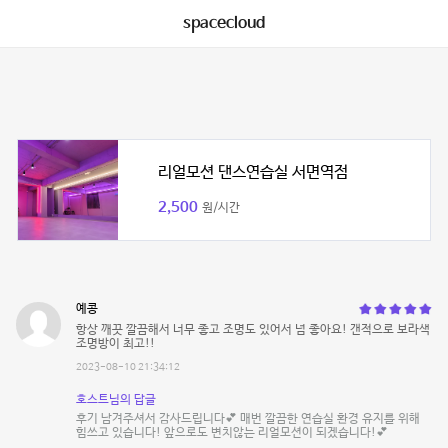
spacecloud
리얼모션 댄스연습실 서면역점
2,500
원/시간
예콩
항상 깨끗 깔끔해서 너무 좋고 조명도 있어서 넘 좋아요! 갠적으로 보라색
조명방이 최고!!
2023-08-10 21:34:12
호스트님의 답글
후기 남겨주셔서 감사드립니다💕 매번 깔끔한 연습실 환경 유지를 위해
힘쓰고 있습니다! 앞으로도 변치않는 리얼모션이 되겠습니다!💕