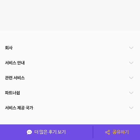
회사
서비스 안내
관련 서비스
파트너쉽
서비스 제공 국가
(주)NSPACE 사업자정보
더 많은 후기 보기
공유하기