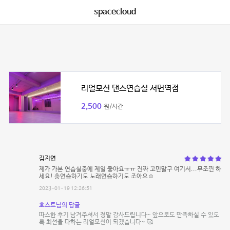
spacecloud
리얼모션 댄스연습실 서면역점
2,500
원/시간
김지연
제가 가본 연습실중에 제일 좋아요ㅠㅠ 진짜 고민말구 여기서...무조껀 하
세요! 춤연습하기도 노래연습하기도 조아요☺
2023-01-19 12:26:51
호스트님의 답글
따스한 후기 남겨주셔서 정말 감사드립니다~ 앞으로도 만족하실 수 있도
록 최선을 다하는 리얼모션이 되겠습니다~ 🥰