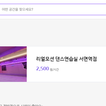
리얼모션 댄스연습실 서면역점
2,500
원/시간
이