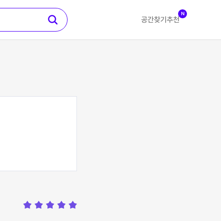
N
공간찾기
추천