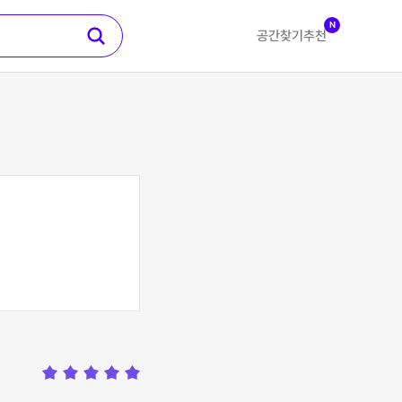
N
공간찾기
추천