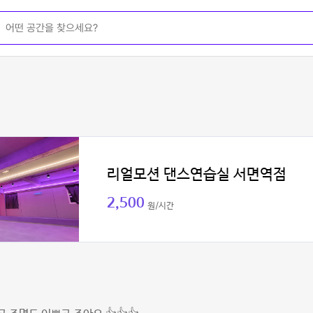
리얼모션 댄스연습실 서면역점
2,500
원/시간